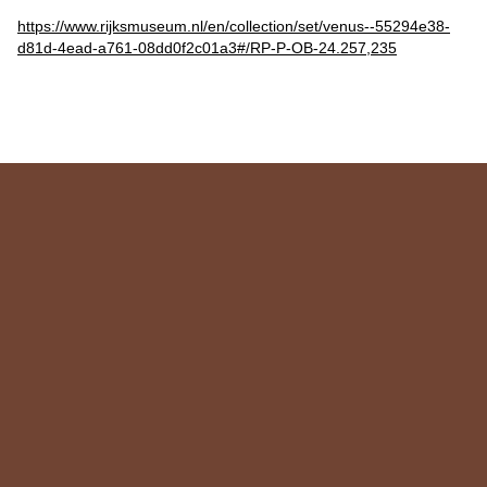
https://www.rijksmuseum.nl/en/collection/set/venus--55294e38-
d81d-4ead-a761-08dd0f2c01a3#/RP-P-OB-24.257,235