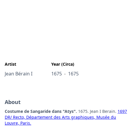
Artist
Year (Circa)
Jean Bérain I
1675
1675
-
About
Costume de Sangaride dans "Atys".
1675. Jean I Berain.
1697
DR/ Recto, Département des Arts graphiques, Musée du
Louvre, Paris.