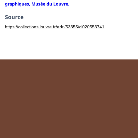
graphiques, Musée du Louvre.
Source
https://collections.louvre.fr/ark:/53355/cl020553741