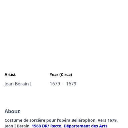
Artist
Year (Circa)
Jean Bérain I
1679
1679
-
About
Costume de sorcière pour l'opéra Bellérophon. Vers 1679.
Jean I Berain.
1568 DR/ Recto, Département des Arts