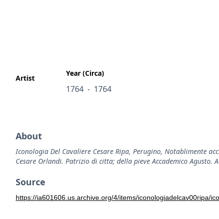
Year (Circa)
Artist
1764
1764
-
About
Iconologia Del Cavaliere Cesare Ripa, Perugino, Notablimente accre
Cesare Orlandi. Patrizio di citta; della pieve Accademico Agusto.
Source
https://ia601606.us.archive.org/4/items/iconologiadelcav00ripa/ic