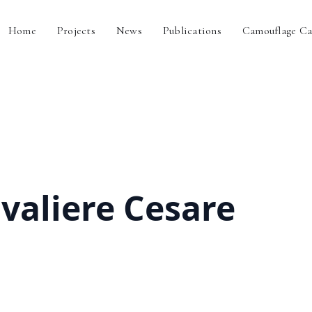
Home
Projects
News
Publications
Camouflage Ca
valiere Cesare