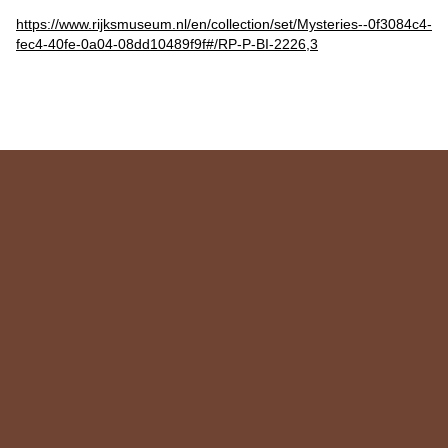
https://www.rijksmuseum.nl/en/collection/set/Mysteries--0f3084c4-
fec4-40fe-0a04-08dd10489f9f#/RP-P-BI-2226,3