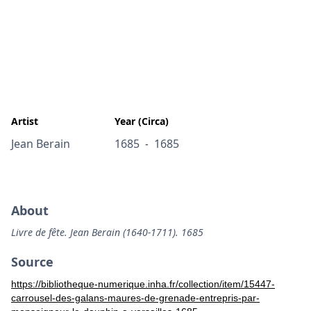
Artist
Year (Circa)
Jean Berain
1685
1685
-
About
Livre de fête. Jean Berain (1640-1711). 1685
Source
https://bibliotheque-numerique.inha.fr/collection/item/15447-
carrousel-des-galans-maures-de-grenade-entrepris-par-