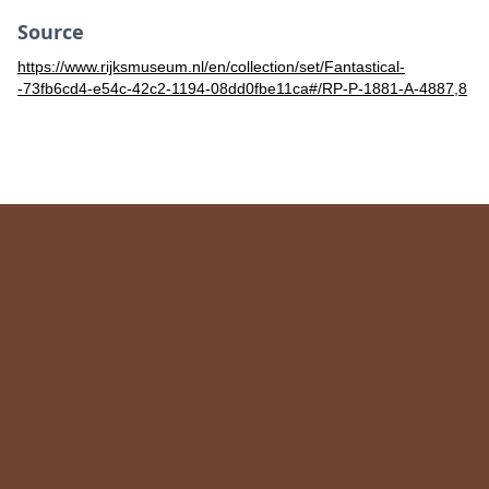
Source
https://www.rijksmuseum.nl/en/collection/set/Fantastical-
-73fb6cd4-e54c-42c2-1194-08dd0fbe11ca#/RP-P-1881-A-4887,8