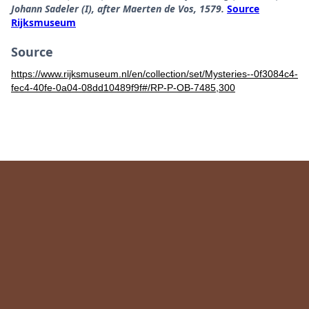
Johann Sadeler (I), after Maerten de Vos, 1579.
Source
Rijksmuseum
Source
https://www.rijksmuseum.nl/en/collection/set/Mysteries--0f3084c4-
fec4-40fe-0a04-08dd10489f9f#/RP-P-OB-7485,300